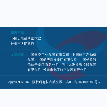
主办单位
中国人民解放军空军
长春市人民政府
友情链接：
中国航空工业集团有限公司
中国航空发动机
集团
中国航天科技集团有限公司
中国铁路通
信信号集团有限公司
四川九洲投资控股集团
有限公司
长春市北亚航空发展有限公司
Copyright © 2020 版权所有长春航空展
吉ICP备2021003385号-2