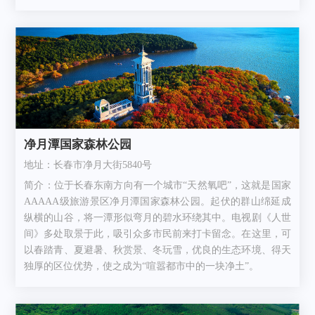
净月潭国家森林公园
地址：长春市净月大街5840号
简介：位于长春东南方向有一个城市“天然氧吧”，这就是国家
AAAAA级旅游景区净月潭国家森林公园。起伏的群山绵延成
纵横的山谷，将一潭形似弯月的碧水环绕其中。电视剧《人世
间》多处取景于此，吸引众多市民前来打卡留念。在这里，可
以春踏青、夏避暑、秋赏景、冬玩雪，优良的生态环境、得天
独厚的区位优势，使之成为“喧嚣都市中的一块净土”。