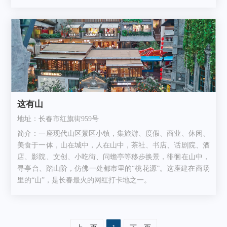
这有山
地址：长春市红旗街959号
简介：一座现代山区景区小镇，集旅游、度假、商业、休闲、
美食于一体，山在城中，人在山中，茶社、书店、话剧院、酒
店、影院、文创、小吃街、问蟾亭等移步换景，徘徊在山中，
寻亭台、踏山阶，仿佛一处都市里的“桃花源”。这座建在商场
里的“山”，是长春最火的网红打卡地之一。