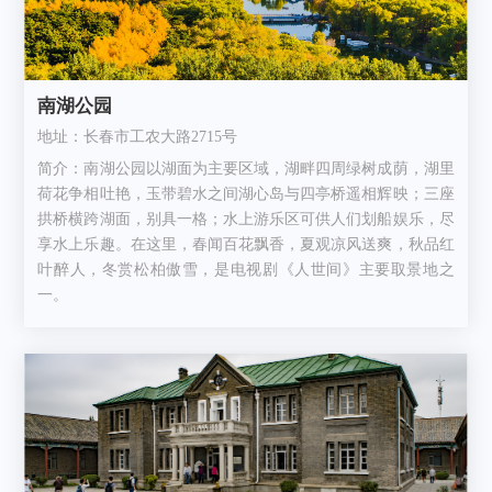
南湖公园
地址：长春市工农大路2715号
简介：南湖公园以湖面为主要区域，湖畔四周绿树成荫，湖里
荷花争相吐艳，玉带碧水之间湖心岛与四亭桥遥相辉映；三座
拱桥横跨湖面，别具一格；水上游乐区可供人们划船娱乐，尽
享水上乐趣。在这里，春闻百花飘香，夏观凉风送爽，秋品红
叶醉人，冬赏松柏傲雪，是电视剧《人世间》主要取景地之
一。