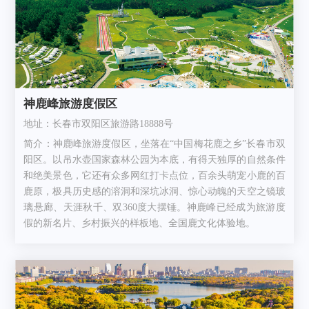
神鹿峰旅游度假区
地址：长春市双阳区旅游路18888号
简介：神鹿峰旅游度假区，坐落在“中国梅花鹿之乡”长春市双
阳区。以吊水壶国家森林公园为本底，有得天独厚的自然条件
和绝美景色，它还有众多网红打卡点位，百余头萌宠小鹿的百
鹿原，极具历史感的溶洞和深坑冰洞、惊心动魄的天空之镜玻
璃悬廊、天涯秋千、双360度大摆锤。神鹿峰已经成为旅游度
假的新名片、乡村振兴的样板地、全国鹿文化体验地。