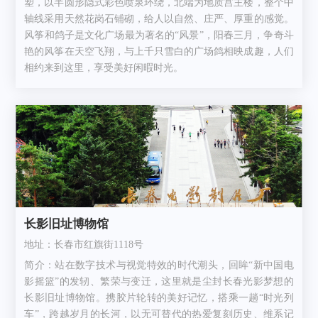
塑，以半圆形隐式彩色喷泉环绕，北端为地质宫主楼，整个中
轴线采用天然花岗石铺砌，给人以自然、庄严、厚重的感觉。
风筝和鸽子是文化广场最为著名的“风景”，阳春三月，争奇斗
艳的风筝在天空飞翔，与上千只雪白的广场鸽相映成趣，人们
相约来到这里，享受美好闲暇时光。
长影旧址博物馆
地址：长春市红旗街1118号
简介：站在数字技术与视觉特效的时代潮头，回眸“新中国电
影摇篮”的发轫、繁荣与变迁，这里就是尘封长春光影梦想的
长影旧址博物馆。携胶片轮转的美好记忆，搭乘一趟“时光列
车”，跨越岁月的长河，以无可替代的热爱复刻历史、维系记