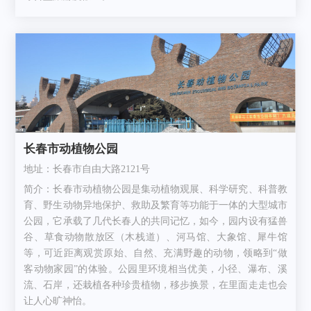
长春市动植物公园
地址：长春市自由大路2121号
简介：长春市动植物公园是集动植物观展、科学研究、科普教
育、野生动物异地保护、救助及繁育等功能于一体的大型城市
公园，它承载了几代长春人的共同记忆，如今，园内设有猛兽
谷、草食动物散放区（木栈道）、河马馆、大象馆、犀牛馆
等，可近距离观赏原始、自然、充满野趣的动物，领略到“做
客动物家园”的体验。公园里环境相当优美，小径、瀑布、溪
流、石岸，还栽植各种珍贵植物，移步换景，在里面走走也会
让人心旷神怡。