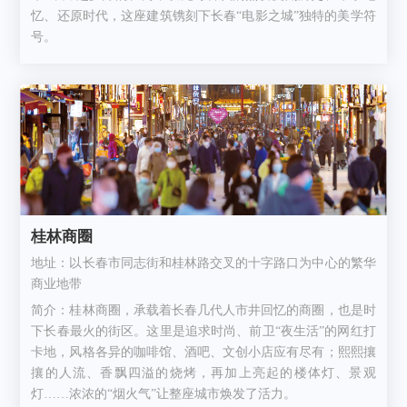
忆、还原时代，这座建筑镌刻下长春“电影之城”独特的美学符
号。
桂林商圈
地址：以长春市同志街和桂林路交叉的十字路口为中心的繁华
商业地带
简介：桂林商圈，承载着长春几代人市井回忆的商圈，也是时
下长春最火的街区。这里是追求时尚、前卫“夜生活”的网红打
卡地，风格各异的咖啡馆、酒吧、文创小店应有尽有；熙熙攘
攘的人流、香飘四溢的烧烤，再加上亮起的楼体灯、景观
灯……浓浓的“烟火气”让整座城市焕发了活力。