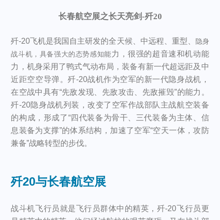
长春航空展之长天亮剑-歼20
歼-20飞机是我国自主研发的全天候、中远程、重型、
隐身
力，很强的超音速和机动能
战斗机，具备强大的态势感知能
力，机身采用了鸭式气动布局，装备有新一代超远距及中
近距空空导弹。歼-20战机作为空军的新一代隐身战机，
在空战中具有“先敌发现、先敌攻击、先敌摧毁”的能力。
歼-20隐身战机列装，改变了空军作战部队主战航空装备
的构成，形成了“四代装备为骨干、三代装备为主体、信
息装备为支撑”的体系结构，加速了空军“空天一体，攻防
兼备”战略转型的步伐。
歼20
与长春航空展
战斗机飞行员就是飞行员群体中的精英，歼-20飞行员更